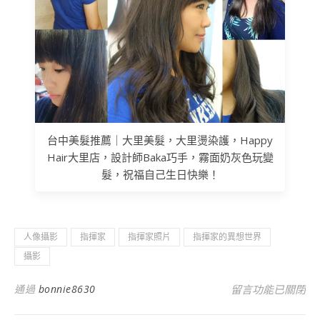
台中美髮推薦｜大里美髮，大里燙染護，Happy
Hair大里店，設計師Baka巧手，霧面奶灰色玩變
髮，祝福自己生日快樂！
人像攝影
指揮家
指揮家照片
指揮家的異想世界
攝影
在〈指揮家定妝完成
通過
bonnie8630
留言功能已關閉