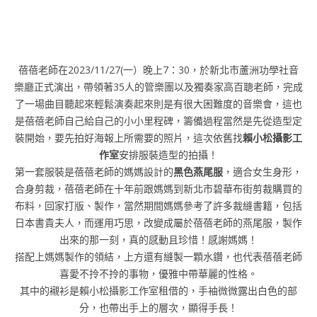
蓓蓓老師在2023/11/27(一）晚上7：30，於新北市蘆洲功學社音
樂廳正式演出，帶領著35人的管樂團以及獨奏家高百聰老師，完成
了一場曲目聽起來輕鬆演奏起來則是有很大困難度的音樂會，這也
是蓓蓓老師自己給自己的小小里程碑，籌備過程當然是先從造型定
裝開始，要先拍好海報上所需要的照片，這次依舊找
賴小松攝影工
作室
安排服裝造型的拍攝！
第一套服裝是蓓蓓老師的媽媽設計的
黑色燕尾服
，適合女生身形，
合身剪裁，蓓蓓老師在十年前跟媽媽到新北市碧華布街剪裁購買的
布料，回家打版、製作，當然期間媽媽參考了許多裁縫書籍，包括
日本書貴夫人，而運用巧思，改變成屬於蓓蓓老師的燕尾服，製作
出來的那一刻，真的感動且珍惜！感謝媽媽！
搭配上媽媽製作的領結，上方還有縫製一顆水鑽，也代表蓓蓓老師
喜愛不拎不拎的事物，優雅中帶華麗的性格。
其中的襯衫是賴小松攝影工作室租借的，手袖微微露出白色的部
分，也帶出手上的層次，顯得手長！