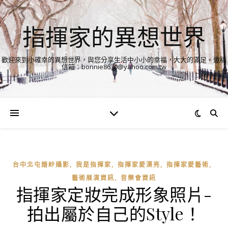
指揮家的異想世界
歡迎來到小確幸的異想世界，與您分享生活中小小的幸福，大大的滿足。邀稿
信箱：bonnie8630@yahoo.com.tw
,
,
,
,
台中北屯婚紗攝影
我是指揮家
指揮家愛漂亮
指揮家愛藝術
,
藝術展演資訊
音樂會資訊
指揮家定妝完成形象照片-
拍出屬於自己的Style！