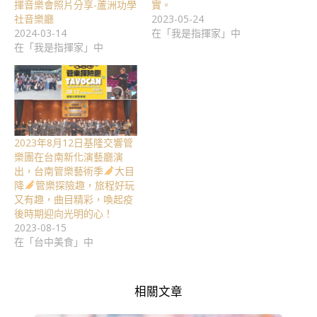
揮音樂會照片分享-蘆洲功學
實。
社音樂廳
2023-05-24
2024-03-14
在「我是指揮家」中
在「我是指揮家」中
2023年8月12日基隆交響管
樂團在台南新化演藝廳演
出，台南管樂藝術季
大目
降
管樂探險趣，旅程好玩
又有趣，曲目精彩，喚起疫
後時期迎向光明的心！
2023-08-15
在「台中美食」中
相關文章