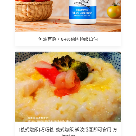
魚油首選，84%德國頂級魚油
[義式燉飯]巧巧義-義式燉飯 微波或蒸即可食用 方