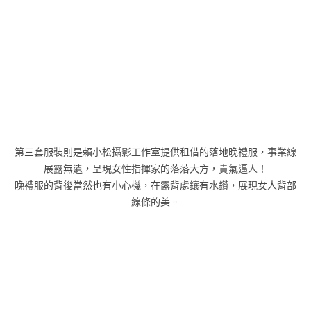
第三套服裝則是賴小松攝影工作室提供租借的落地晚禮服，事業線
展露無遺，呈現女性指揮家的落落大方，貴氣逼人！
晚禮服的背後當然也有小心機，在露背處鑲有水鑽，展現女人背部
線條的美。