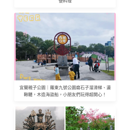
便料理
宜蘭親子公園｜羅東九號公園磨石子溜滑梯、盪
鞦韆，木造海盜船，小朋友們玩得超開心！