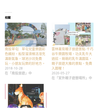
相關
南投草屯︳草屯兒童樂園彩
雲林崙背親子旅遊景點-千巧
色繽紛，船型溜滑梯活潑充
谷牛樂園牧場，功夫乳牛大
滿新氣象，球池沙坑免費
過招，萌萌的乳牛滿園區，
玩，小朋友玩樂的好地方。
親子旅遊大推的景點，免費
2018-10-28
入園喔！
在「南投旅遊」中
2020-05-27
在「室外親子遊憩場所」中