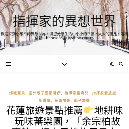
指揮家的異想世界
歡迎來到小確幸的異想世界，與您分享生活中小小的幸福，大大的滿足。邀稿
信箱：bonnie8630@yahoo.com.tw
,
,
,
,
媽咪寶貝
室外親子遊憩場所
指揮家喜育兒
指揮家愛旅遊
,
,
新城鄉
花蓮旅遊
親子旅遊
花蓮旅遊景點推薦
地耕味
–玩味蕃樂園，「余宗柏故