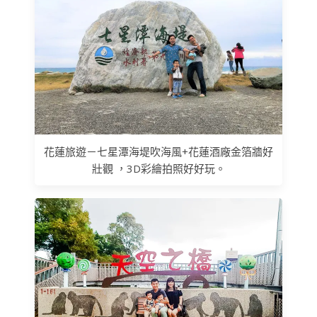
花蓮旅遊－七星潭海堤吹海風+花蓮酒廠金箔牆好
壯觀 ，3D彩繪拍照好好玩。