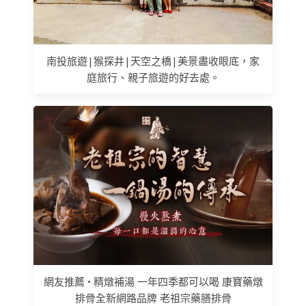
南投旅遊|猴探井|天空之橋|美景盡收眼底，家
庭旅行、親子旅遊的好去處。
網友推薦 • 精燉補湯 一年四季都可以喝 康寶藥燉
排骨全新網路品牌 老祖宗藥膳排骨