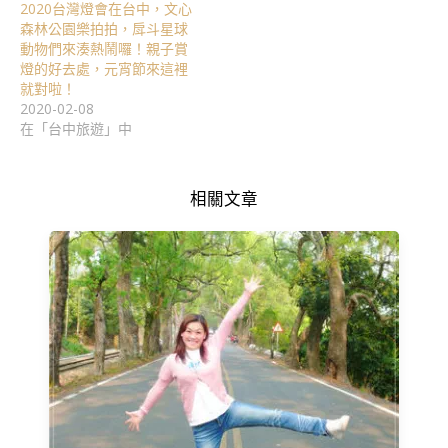
2020台灣燈會在台中，文心
森林公園樂拍拍，戽斗星球
動物們來湊熱鬧囉！親子賞
燈的好去處，元宵節來這裡
就對啦！
2020-02-08
在「台中旅遊」中
相關文章