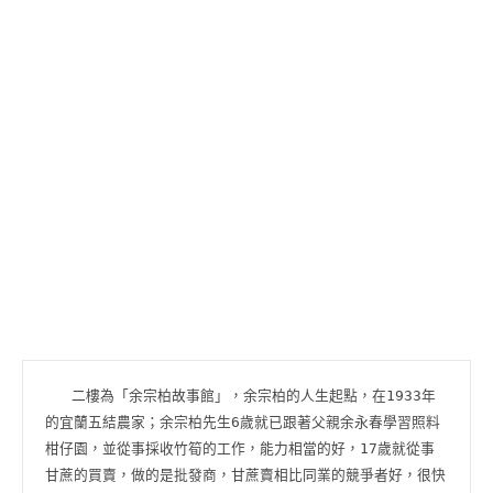
   二樓為「余宗柏故事館」，余宗柏的人生起點，在1933年
的宜蘭五結農家；余宗柏先生6歲就已跟著父親余永春學習照料
柑仔園，並從事採收竹筍的工作，能力相當的好，17歲就從事
甘蔗的買賣，做的是批發商，甘蔗賣相比同業的競爭者好，很快