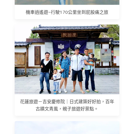
機車逍遙遊~行駛170公里坐到屁股痛之旅
花蓮旅遊－吉安慶修院｜日式建築好好拍，百年
古蹟文青風，親子旅遊好景點。