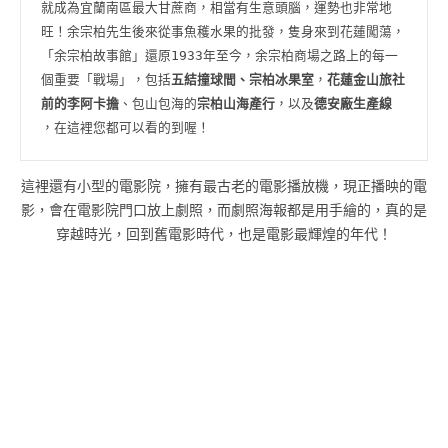
就成為宜蘭南區最大甘蔗商，相當有生意頭腦，運勢也非常地
旺！余宗柏先生後來從事魚穫水果的批發，隻身來到花蓮闖蕩，
「余宗柏故事館」還原1933年至今，余宗柏商場之路上的每一
個重要「戰場」，包括
五結撞球間、宗柏冰果室
，
花蓮金山旅社
前的李阿卡擔
、包山包海的
宗柏山海產行
，以及
德安廠生產線
，在這裡您都可以看的到喔！
這裡還有小型的電影院，擁有最古老的電影播放機，現正播映的電
影，會在電影院門口放上劇照，而劇照海報都是用手繪的，真的是
穿越時光，回到舊電影時代，也是電影最輝煌的年代！