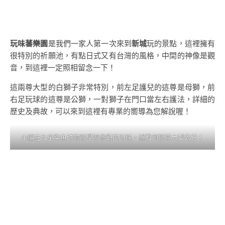
玩味蕃樂園
是我們一家人第一次來到
新城
玩的景點，這裡擁有
很特別的祈願池，有點日式又有台灣的風格，中間的神像是觀
音，到這裡一定照相留念一下！
這兩尊大型的白獅子非常特別，前左足護兒的這尊是母獅，前
右足玩球的這尊是公獅，一對獅子在門口當左右護法，詳細的
歷史及典故，可以來到這裡有專業的嚮導為您解說喔！
小編在七星柴魚博物館學習參觀的時候，就看到這尊大型公仔！