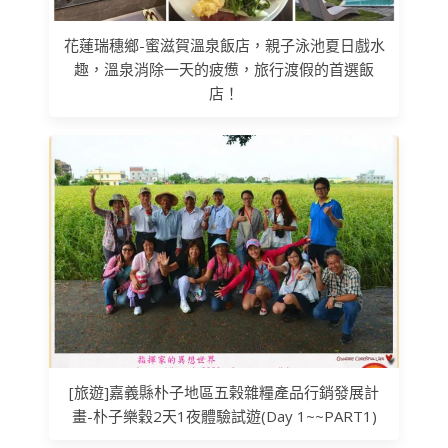
花蓮瑞穗鄉-蜜滋賀溫泉飯店，親子泳池夏日戲水
趣，溫泉消除一天的疲憊，旅行渡假的首選飯
店！
[旅遊]嘉義縣朴子地區五榖雜糧產品行銷發展計
畫-朴子樂穀2天1夜體驗試遊(Day 1~~PART1)