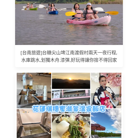
[台南旅遊]台糖尖山埤江南渡假村兩天一夜行程,
水庫跳水,划獨木舟.漆彈,好玩得讓你捨不得回家