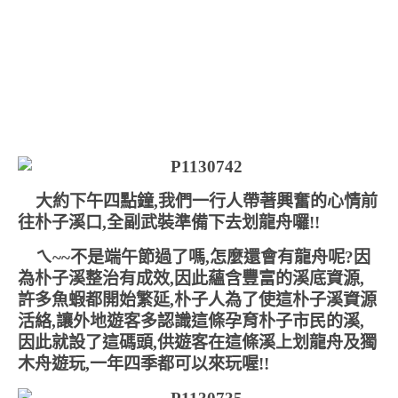
大約下午四點鐘,我們一行人帶著興奮的心情前
往朴子溪口,全副武裝準備下去划龍舟囉!!
ㄟ~~不是端午節過了嗎,怎麼還會有龍舟呢?因
為朴子溪整治有成效,因此蘊含豐富的溪底資源,
許多魚蝦都開始繁延,朴子人為了使這朴子溪資源
活絡,讓外地遊客多認識這條孕育朴子市民的溪,
因此就設了這碼頭,供遊客在這條溪上划龍舟及獨
木舟遊玩,一年四季都可以來玩喔!!