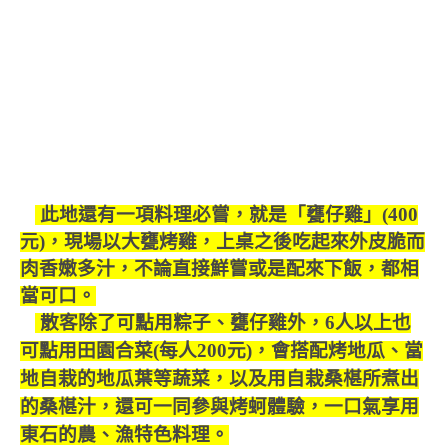
此地還有一項料理必嘗，就是「甕仔雞」(400
元)，現場以大甕烤雞，上桌之後吃起來外皮脆而
肉香嫩多汁，不論直接鮮嘗或是配來下飯，都相
當可口。
散客除了可點用粽子、甕仔雞外，6人以上也
可點用田園合菜(每人200元)，會搭配烤地瓜、當
地自栽的地瓜葉等蔬菜，以及用自栽桑椹所煮出
的桑椹汁，還可一同參與烤蚵體驗，一口氣享用
東石的農、漁特色料理。