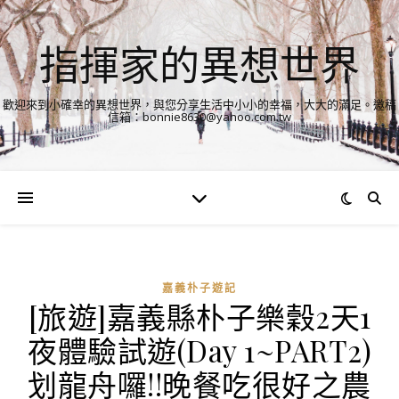
指揮家的異想世界
歡迎來到小確幸的異想世界，與您分享生活中小小的幸福，大大的滿足。邀稿
信箱：bonnie8630@yahoo.com.tw
嘉義朴子遊記
[旅遊]嘉義縣朴子樂穀2天1
夜體驗試遊(Day 1~PART2)
划龍舟囉!!晚餐吃很好之農