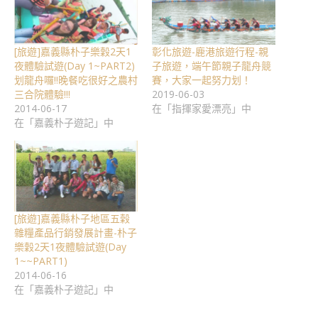
[旅遊]嘉義縣朴子樂穀2天1
彰化旅遊-鹿港旅遊行程-親
夜體驗試遊(Day 1~PART2)
子旅遊，端午節親子龍舟競
划龍舟囉!!晚餐吃很好之農村
賽，大家一起努力划！
三合院體驗!!!
2019-06-03
2014-06-17
在「指揮家愛漂亮」中
在「嘉義朴子遊記」中
[旅遊]嘉義縣朴子地區五榖
雜糧產品行銷發展計畫-朴子
樂穀2天1夜體驗試遊(Day
1~~PART1)
2014-06-16
在「嘉義朴子遊記」中