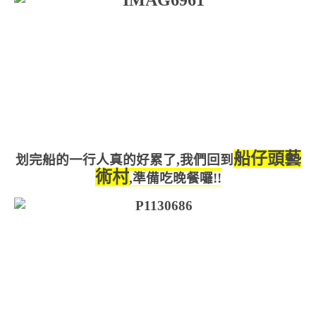
船仔頭藝
划完船的一行人真的好累了,我們回到
術村
,準備吃晚餐囉!!