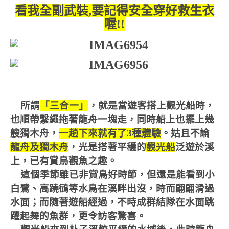
看我全副武裝,要記得安全穿好救生衣
喔!!
所謂
「三合一」
，就是當遊客搭上觀光船時，
也順帶繫繩拖著龍舟一塊走，同時船上也擺上幾
艘獨木舟，
一趟下來就有了3種體驗
。姑且不論
龍舟及獨木舟
，光是搭著平穩的
觀光船
泛遊於溪
上，已有賞鳥觀魚之趣。
這個季節雖已非賞鳥好時節，但還是能看到小
白鷺、高蹺鴴等水鳥在溪畔出沒，時而翩翩滑過
水面；而隨著遊船經過，不時成群結隊在水面跳
躍起舞的魚群，更令訪客驚喜。