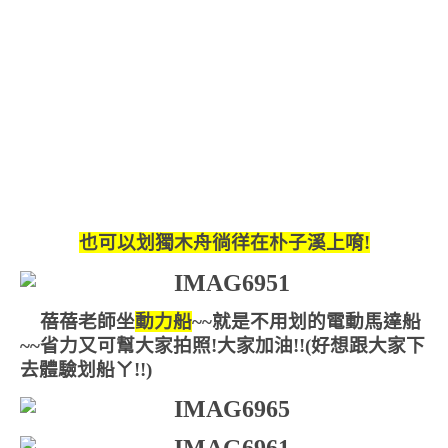
也可以划獨木舟徜徉在朴子溪上唷!
蓓蓓老師坐
動力船
~~就是不用划的電動馬達船
~~省力又可幫大家拍照!大家加油!!(好想跟大家下
去體驗划船ㄚ!!)