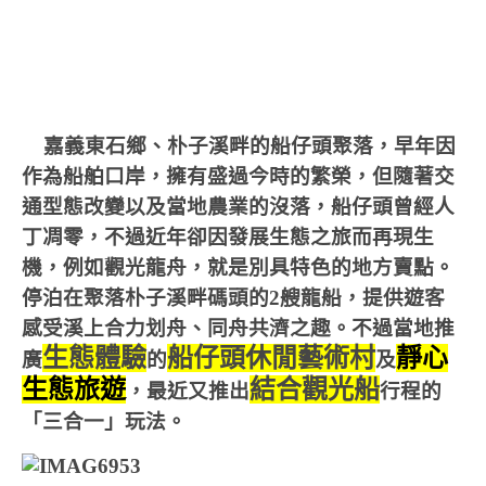
嘉義東石鄉、朴子溪畔的船仔頭聚落，早年因
作為船舶口岸，擁有盛過今時的繁榮，但隨著交
通型態改變以及當地農業的沒落，船仔頭曾經人
丁凋零，不過近年卻因發展生態之旅而再現生
機，例如觀光龍舟，就是別具特色的地方賣點。
停泊在聚落朴子溪畔碼頭的2艘龍船，提供遊客
感受溪上合力划舟、同舟共濟之趣。不過當地推
生態體驗
船仔頭休閒藝術村
靜心
廣
的
及
生態旅遊
結合觀光船
，最近又推出
行程的
「三合一」玩法。