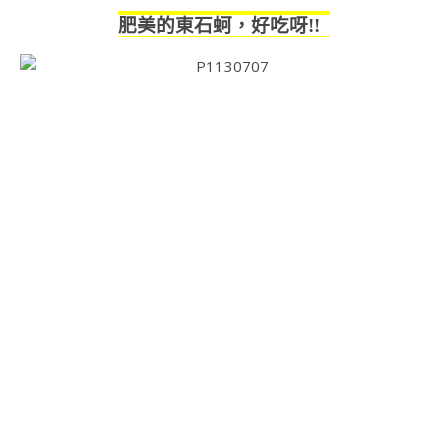
肥美的東石蚵
，
好吃呀!!