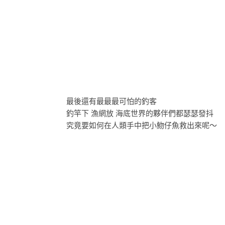
最後還有最最最可怕的釣客
釣竿下 漁網放 海底世界的夥伴們都瑟瑟發抖
究竟要如何在人類手中把小魩仔魚救出來呢～