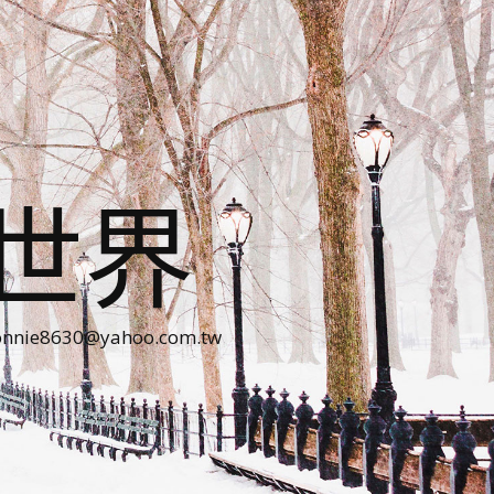
世界
30@yahoo.com.tw