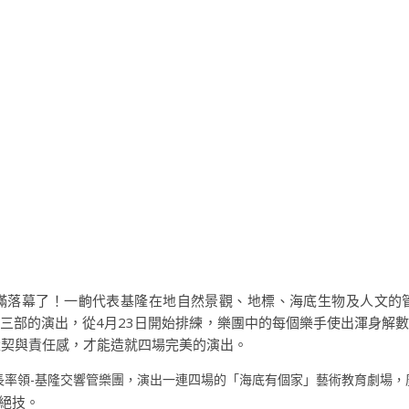
滿落幕了！一齣代表基隆在地自然景觀、地標、海底生物及人文的
三部的演出，從4月23日開始排練，樂團中的每個樂手使出渾身解
默契與責任感，才能造就四場完美的演出。
長率領-基隆交響管樂團，演出一連四場的「海底有個家」藝術教育劇場，
絕技。