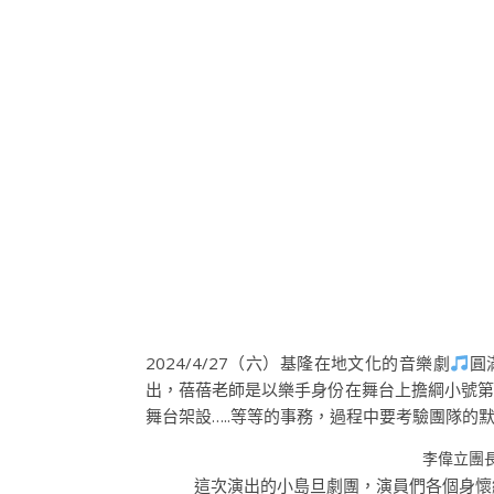
2024/4/27（六）基隆在地文化的音樂劇
圓
出，蓓蓓老師是以樂手身份在舞台上擔綱小號第
舞台架設…..等等的事務，過程中要考驗團隊的
李偉立團
這次演出的小島旦劇團，演員們各個身懷