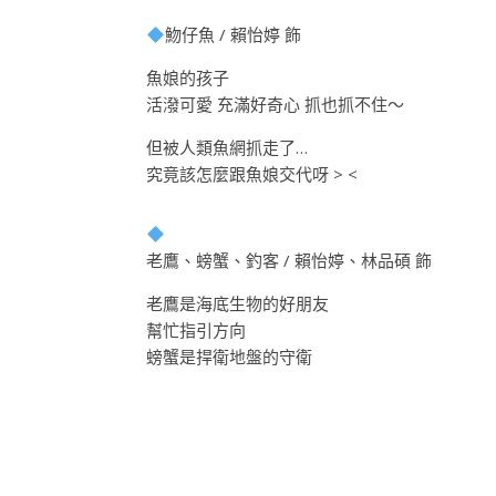
魩仔魚 / 賴怡婷 飾
魚娘的孩子
活潑可愛 充滿好奇心 抓也抓不住～
但被人類魚網抓走了…
究竟該怎麼跟魚娘交代呀 > <
老鷹、螃蟹、釣客 / 賴怡婷、林品碩 飾
老鷹是海底生物的好朋友
幫忙指引方向
螃蟹是捍衛地盤的守衛