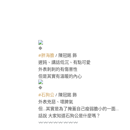
#胖海膽
/ 陳冠銘 飾
遲鈍、講話低沉、有點可愛
外表刺刺的有傷害性
但是其實有溫暖的內心
#石狗公
/ 陳冠銘 飾
外表兇惡、壞脾氣
但…其實是為了掩蓋自己瘦弱膽小的一面…
話說 大家知道石狗公是什麼嗎？