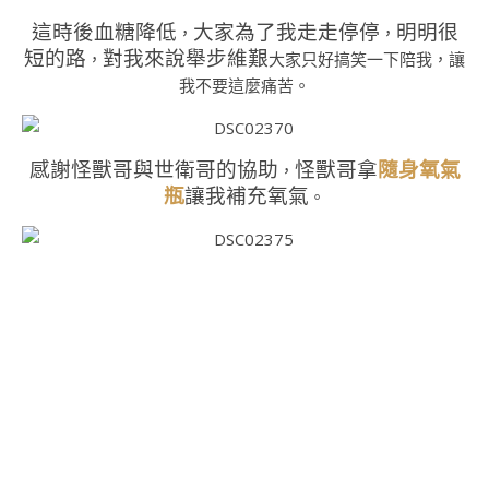
這時後血糖降低
大家為了我走走停停
明明很
，
，
短的路
對我來說舉步維艱
，
大家只好搞笑一下陪我，讓
我不要這麼痛苦。
感謝怪獸哥與世衛哥的協助
怪獸哥拿
隨身氧氣
，
瓶
讓我補充氧氣
。