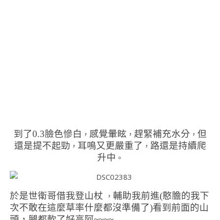
到了0.3臉色慘白
感覺暈眩
趕緊補充水分
但
，
，
，
還是提不起勁
耳鳴又更嚴重了
路還是持續爬
，
，
升中
。
於是世衛哥借我登山杖
輔助我前進
(憨膽的我下
，
次不敢在這麼草率什麼都沒準備了)
看到前面的山
頭，腿都軟了
好高阿~~~~