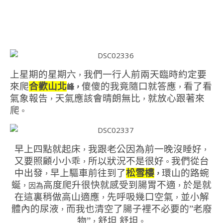
上星期的星期六
我們一行人前兩天臨時約定要
，
來爬
合歡山北
傻傻的我竟隨口就答應
看了看
峰，
，
氣象報告
天氣應該會晴朗無比
就放心跟著來
，
，
爬
。
早上四點就起床
我跟老公因為前一晚沒睡好
，
，
又要照顧小小乖
所以狀況不是很好
我們從台
，
。
中出發
早上驅車前往到了
松雪樓
環山的路蜿
，
，
蜒
高度爬升很快
就感受到腸胃不適
於是就
，因為
，
在這裏稍做高山適應
先呼吸幾口空氣
並小解
，
，
體內的尿液
而我也清空了腸子裡不必要的”老廢
，
物”
舒坦.舒坦
，
。