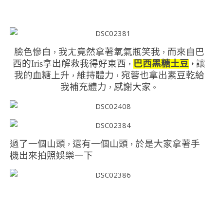
臉色慘白
我ㄤ竟然拿著氧氣瓶笑我
而來自巴
，
，
西的Iris拿出解救我得好東西
巴西黑糖土豆
讓
，
，
我的血糖上升
維持體力
宛蓉也拿出素豆乾給
，
，
我補充體力
感謝大家
，
。
過了一個山頭
還有一個山頭
於是大家拿著手
，
，
機出來拍照娛樂一下