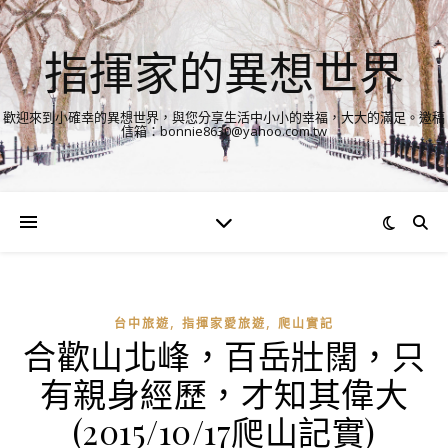
指揮家的異想世界
歡迎來到小確幸的異想世界，與您分享生活中小小的幸福，大大的滿足。邀稿
信箱：bonnie8630@yahoo.com.tw
,
,
台中旅遊
指揮家愛旅遊
爬山實記
合歡山北峰，百岳壯闊，只
有親身經歷，才知其偉大
(2015/10/17爬山記實)