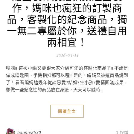
作，媽咪也瘋狂的訂製商
品，客製化的紀念商品，獨
一無二專屬於你，送禮自用
兩相宜！
2018-03-14
嘿嘿!! 這次小編又要跟大家介紹可愛的客製化商品了!! 不論是
做成鑰匙圈、手機指扣都可以喔!!! 是的，編媽又被這商品燒到
了！看看編媽這幾年從談戀愛?結婚?生小孩?愛情圓滿成果，
想做一些紀念性的商品放在身邊，天天可以隨時...
閱讀全文
bonnie8630
0 評論