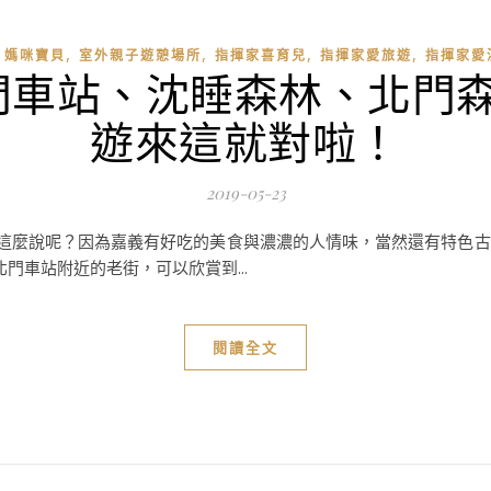
,
,
,
,
,
媽咪寶貝
室外親子遊憩場所
指揮家喜育兒
指揮家愛旅遊
指揮家愛
門車站、沈睡森林、北門森
遊來這就對啦！
2019-05-23
麼這麼說呢？因為嘉義有好吃的美食與濃濃的人情味，當然還有特色
門車站附近的老街，可以欣賞到...
閱讀全文