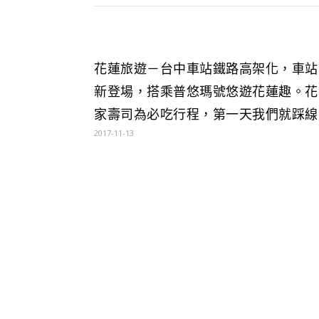
花蓮旅遊－台中車站鐵路高架化，車站
新登場，搭乘普悠瑪號悠遊花蓮趣。花
家壽司為必吃行程，第一天我們就踩線
2017-11-13