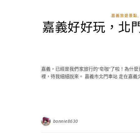
嘉義旅遊景點
嘉義好好玩，北
嘉義，已經是我們家旅行的“皂咖”了啦！為什
裡，待我細細說來。 嘉義市北門車站 走在嘉義北
bonnie8630