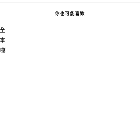
你也可能喜歡
全
本
啦!