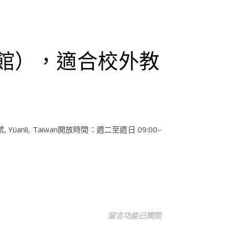
館），適合校外教
nli, Taiwan開放時間：週二至週日 09:00–
在〈苗栗旅遊-金良興觀光磚廠（灣
留言功能已關閉