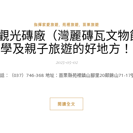
,
,
指揮家愛旅遊
苑裡旅遊
苗栗旅遊
興觀光磚廠（灣麗磚瓦文物
學及親子旅遊的好地方！
2025-05-02
7）746-368 地址：苗栗縣苑裡鎮山腳里20鄰錦山71-17號, Yüa
閱讀全文