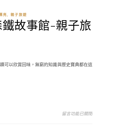
,
漂亮
親子旅遊
鐵故事館-親子旅
古蹟可以欣賞回味，無窮的知識與歷史寶典都在這
在〈嘉義好好玩，北門車站、沈睡森
留言功能已關閉