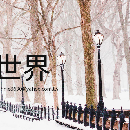
世界
30@yahoo.com.tw