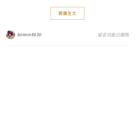
閱讀全文
在〈嘉義太保美食
bonnie8630
留言功能已關閉