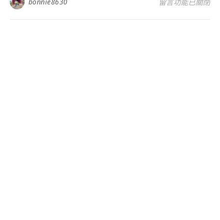
在〈嘉義東石鄉親子
bonnie8630
留言功能已關閉