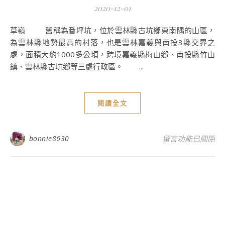
2020-12-01
草嶺 舊稱為番坪坑，位於雲林縣古坑鄉東南隅的山區，
為雲林縣地勢最高的村落，也是雲林嘉義與南投3縣交界之
處，面積大約1000多公頃，跨境嘉義縣梅山鄉、南投縣竹山
鎮、雲林縣古坑鄉等三處行政區。 ...
閱讀全文
在〈草嶺山旅行-
bonnie8630
留言功能已關閉