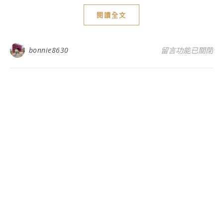
閱讀全文
在〈嘉義旅遊景點
bonnie8630
留言功能已關閉