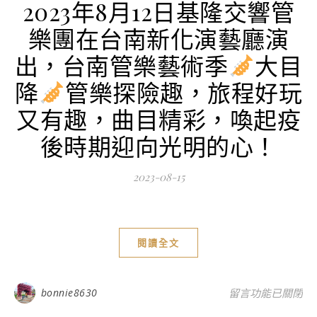
2023年8月12日基隆交響管
樂團在台南新化演藝廳演
出，台南管樂藝術季
大目
降
管樂探險趣，旅程好玩
又有趣，曲目精彩，喚起疫
後時期迎向光明的心！
2023-08-15
閱讀全文
在〈2023年8月
bonnie8630
留言功能已關閉