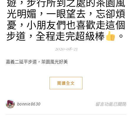
遊，步行所到之處的茶園風
光明媚，一眼望去，忘卻煩
憂，小朋友們也喜歡走這個
步道，全程走完超級棒
。
2020-08-25
嘉義二延平步道，茶園風光好美
閱讀全文
在〈嘉義親子遊-
bonnie8630
留言功能已關閉