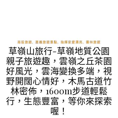
,
,
,
南投旅遊
嘉義旅遊景點
指揮家愛漂亮
雲林旅遊
草嶺山旅行-草嶺地質公園
親子旅遊趣，雲嶺之丘茶園
好風光，雲海變換多端，視
野開闊心情好，木馬古道竹
林密佈，1600m步道輕鬆
行，生態豐富，等你來探索
喔！