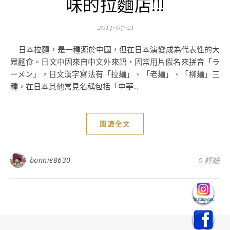
味的拉麵店!!!
2014-07-21
日本拉麵，是一種源於中國，但在日本演變成為代表性的大
眾麵食。日文中因來自中文外來語，固常用片假名來拼音「ラ
ーメン」，日文漢字寫法有「拉麺」、「老麺」、「柳麺」三
種，在日本其他常見名稱包括「中華...
閱讀全文
bonnie8630
0 評論