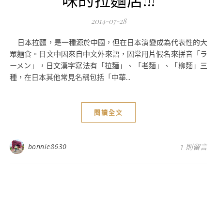
2014-07-28
日本拉麵，是一種源於中國，但在日本演變成為代表性的大
眾麵食。日文中因來自中文外來語，固常用片假名來拼音「ラ
ーメン」，日文漢字寫法有「拉麺」、「老麺」、「柳麺」三
種，在日本其他常見名稱包括「中華...
閱讀全文
bonnie8630
1 則留言