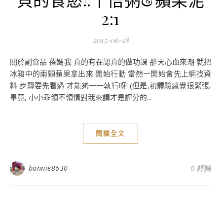
2:1
2015-06-18
關於副食品 蓓媽我 真的有在認真的做功課 那天心血來潮 就把
冰箱中的兩顆蘋果拿出來 開始行動 當然一開始會先上網找資
料 步驟要先看過 才能夠一一執行呀! (但是,初體驗感覺很緊張,
畢竟, 小小乖領不領情對我來講才是評分的...
閱讀全文
bonnie8630
0 評論