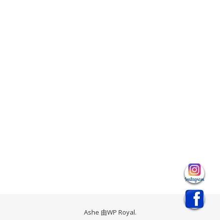
Ashe 由
WP Royal
.