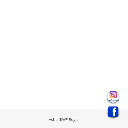
Ashe 由
WP Royal
.