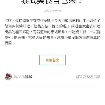
2019-09-11
嘿嘿，還在煩惱午餐吃什麼嗎？今天小編迅速利用半小時煮了
簡單的蝦醬料理，超級方便、好吃的啦！ 阿杜皇家泰式料理
出品的極品蝦醬，有著道地的泰式風味，一吃成主顧，一試就
愛♥上的美味，挑逗舌尖的味蕾，就讓小編示範怎麼煮簡單的
蝦醬...
閱讀全文
在〈阿杜皇家泰式
bonnie8630
留言功能已關閉