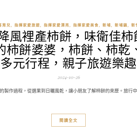
,
,
,
,
,
,
喜育兒
指揮家愛旅遊
指揮家愛漂亮
指揮家愛美食
新埔
新埔鎮
新
九降風裡產柿餅，味衛佳柿
的柿餅婆婆，柿餅、柿乾
富多元行程，親子旅遊樂趣
2024-10-26
的製作過程，從選果到日曬風乾，讓小朋友了解柿餅的來歷。旅行
閱讀全文