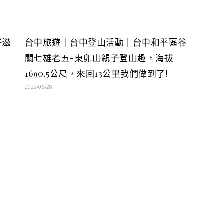
好滋
台中旅遊｜台中登山活動｜台中和平區谷
關七雄老五-東卯山親子登山趣，海拔
1690.5公尺，來回13公里我們做到了!
2022-06-28