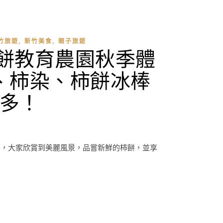
,
,
竹旅遊
新竹美食
親子旅遊
餅教育農園秋季體
、柿染、柿餅冰棒
多！
中，大家欣賞到美麗風景，品嘗新鮮的柿餅，並享