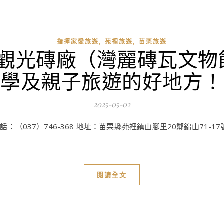
,
,
指揮家愛旅遊
苑裡旅遊
苗栗旅遊
興觀光磚廠（灣麗磚瓦文物
學及親子旅遊的好地方！
2025-05-02
7）746-368 地址：苗栗縣苑裡鎮山腳里20鄰錦山71-17號, Yüa
閱讀全文