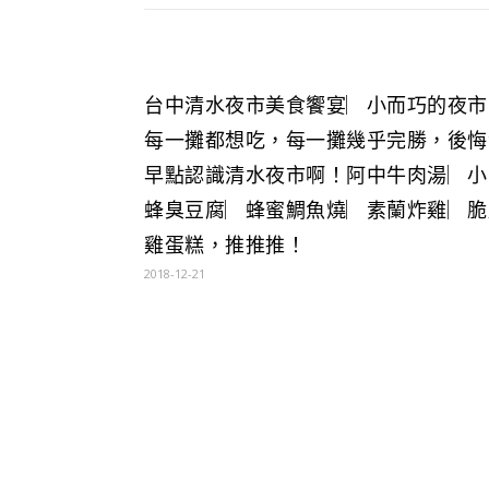
台中清水夜市美食饗宴︳小而巧的夜市
每一攤都想吃，每一攤幾乎完勝，後悔
早點認識清水夜市啊！阿中牛肉湯︳小
蜂臭豆腐︳蜂蜜鯛魚燒︳素蘭炸雞︳脆
雞蛋糕，推推推！
2018-12-21