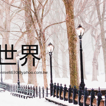
世界
30@yahoo.com.tw