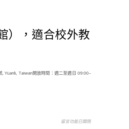
館），適合校外教
nli, Taiwan開放時間：週二至週日 09:00–
在〈苗栗旅遊-金良興觀光磚廠（灣
留言功能已關閉