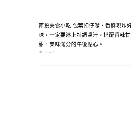
南投美食小吃|包葉扣仔嗲，香酥現炸
味，一定要淋上特調醬汁，搭配香辣甘
甜，美味滿分的午後點心。
2018-07-31