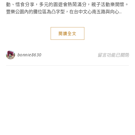
動、惜食分享，多元的園遊會熱鬧滿分，親子活動樂開懷。
豐樂公園內的攤位區為凸字型，在台中文心南五路與向心...
閱讀全文
在〈2019反毒惜
bonnie8630
留言功能已關閉