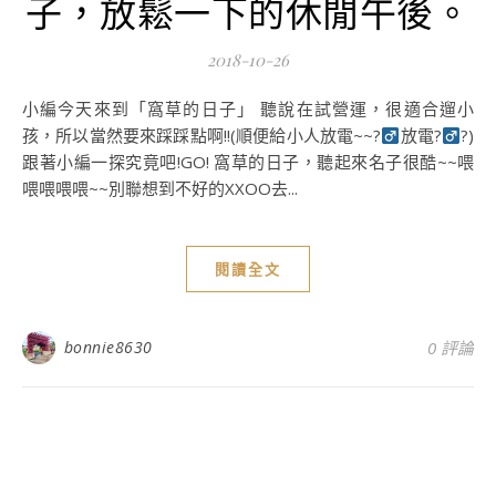
子，放鬆一下的休閒午後。
2018-10-26
小編今天來到「窩草的日子」 聽說在試營運，很適合遛小
孩，所以當然要來踩踩點啊!!(順便給小人放電~~?‍
放電?‍
?)
跟著小編一探究竟吧!GO! 窩草的日子，聽起來名子很酷~~喂
喂喂喂喂~~別聯想到不好的XXOO去...
閱讀全文
bonnie8630
0 評論