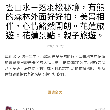
雲山水－落羽松秘境，有熊
的森林外面好好拍，美景相
伴，心情豁然開朗。花蓮旅
遊。花蓮景點。親子旅遊。
2017-11-23
雲山水 大約十年前，小編還是單身的時候，這個地方在花蓮
的壽豐鄉已經是著名的人造景點，是偶像劇”公主小妹”(張韶
涵、吳尊、辰亦儒、胡宇威、利昂霖主演)的拍攝地點，那時
候就跟陳怡君老師來過；想當初我們...
閱讀全文
bonnie8630
0 評論