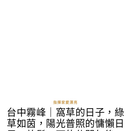
指揮家愛漂亮
台中霧峰｜窩草的日子，綠
草如茵，陽光普照的慵懶日