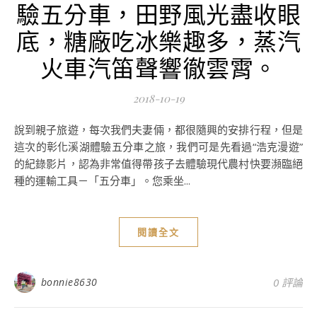
驗五分車，田野風光盡收眼
底，糖廠吃冰樂趣多，蒸汽
火車汽笛聲響徹雲霄。
2018-10-19
說到親子旅遊，每次我們夫妻倆，都很隨興的安排行程，但是
這次的彰化溪湖體驗五分車之旅，我們可是先看過“浩克漫遊”
的紀錄影片，認為非常值得帶孩子去體驗現代農村快要瀕臨絕
種的運輸工具－「五分車」。您乘坐...
閱讀全文
bonnie8630
0 評論