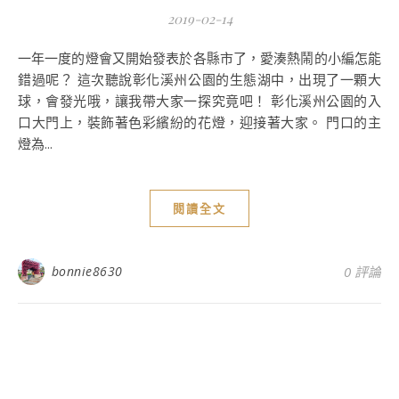
2019-02-14
一年一度的燈會又開始發表於各縣市了，愛湊熱鬧的小編怎能
錯過呢？ 這次聽說彰化溪州公園的生態湖中，出現了一顆大
球，會發光哦，讓我帶大家一探究竟吧！ 彰化溪州公園的入
口大門上，裝飾著色彩繽紛的花燈，迎接著大家。 門口的主
燈為...
閱讀全文
bonnie8630
0 評論