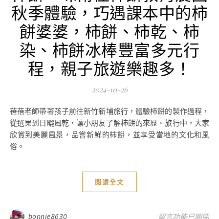
秋季體驗，巧遇課本中的柿
餅婆婆，柿餅、柿乾、柿
染、柿餅冰棒豐富多元行
程，親子旅遊樂趣多！
2024-10-26
蓓蓓老師帶著孩子前往新竹新埔旅行，體驗柿餅的製作過程，
從選果到日曬風乾，讓小朋友了解柿餅的來歷。旅行中，大家
欣賞到美麗風景，品嘗新鮮的柿餅，並享受當地的文化和風
俗。
閱讀全文
在〈新竹旅遊-新
bonnie8630
留言功能已關閉