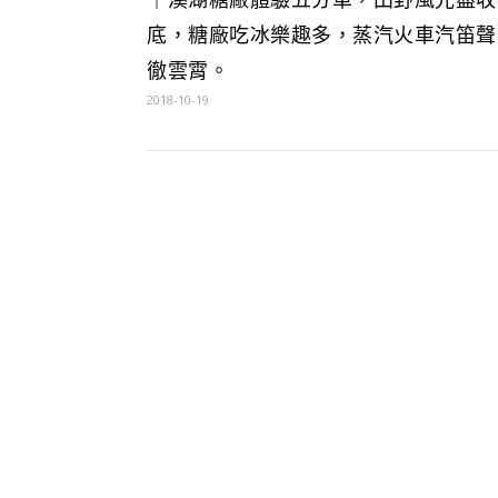
底，糖廠吃冰樂趣多，蒸汽火車汽笛聲
徹雲霄。
2018-10-19