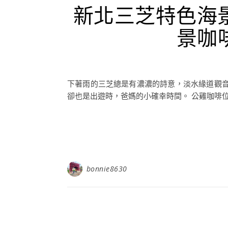
新北三芝特色海景
景咖
下著雨的三芝總是有濃濃的詩意，淡水緣道觀
卻也是出遊時，爸媽的小確幸時間。 公雞咖啡位
bonnie8630