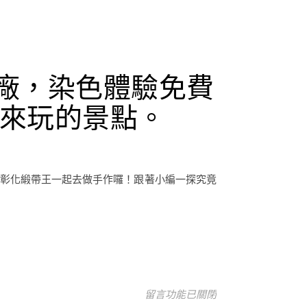
廠，染色體驗免費
來玩的景點。
到彰化緞帶王一起去做手作囉！跟著小編一探究竟
在〈彰化鹿港親子旅遊行程推薦-緞
留言功能已關閉