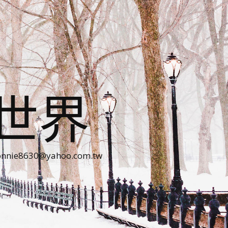
世界
30@yahoo.com.tw