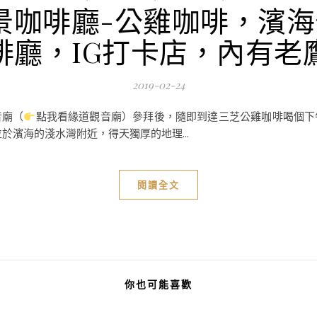
咖啡廳-公雞咖啡，濱海
啡廳，IG打卡店，內有老
2019-02-24
音廟（
點我看緣道觀音廟）參拜後，隨即到達三芝公雞咖啡喝個下
於濱海的淺水灣附近，得天獨厚的地理...
閱讀全文
你也可能喜歡