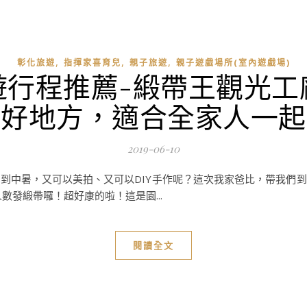
,
,
,
彰化旅遊
指揮家喜育兒
親子旅遊
親子遊戲場所(室內遊戲場)
遊行程推薦-緞帶王觀光工
攝好地方，適合全家人一起
2019-06-10
到中暑，又可以美拍、又可以DIY手作呢？這次我家爸比，帶我們
數發緞帶囉！超好康的啦！這是園...
閱讀全文