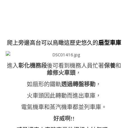
爬上旁邊高台可以鳥瞰這歷史悠久的
扇型車庫
進入
彰化機務段
後可看到機務人員忙著
保養
和
維修火車頭
，
如扇形的鐵軌
透過轉盤移動
，
火車頭因此轉動而進出車庫，
電氣機車和蒸汽機車都並列車庫。
好威啊!!