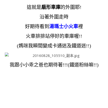
這就是
扇形車庫
的外圍耶!
沿著外圍走時
好期待看到
湯瑪士小火車
裡
火車排排站停好的車庫喔!!
(媽咪我瞬間變成卡通迷及鐵道迷!!)
我跟小小乖之爸也期待著!!!(鐵道粉絲嘛!!)