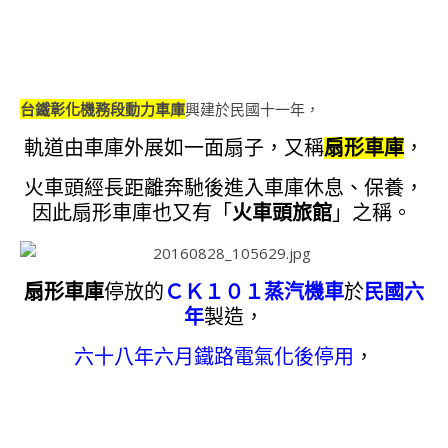
台鐵彰化機務段動力車庫
興建於民國十一年，
軌道由車庫外展如一面扇子，又稱
扇形車庫
，
火車頭經長距離奔馳後進入車庫休息、保養，
因此扇形車庫也又有「
火車頭旅館
」之稱。
扇形車庫
停放的
ＣＫ１０１蒸汽機車
於
民國六
年
製造，
六十八年六月鐵路電氣化後停用
，