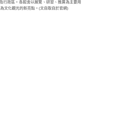
區及行政區。各館舍以展覽、研習、推廣為主要用
為文化觀光的新亮點。(文自取自於官網)