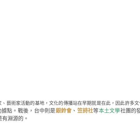
家、藝術家活動的基地，文化的傳播站在早期就是在此，因此許多文
動據點
。戰後，台中則是
銀鈴會
、
笠詩社
等
本土文學
社團的
是有淵源的。