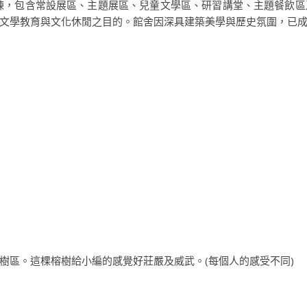
分6棟，包含常設展區、主題展區、兒童文學區、研習講堂、主題餐飲
文學教育與文化休閒之目的。館舍因深具建築美學與歷史氛圍，已成
樹區。這棵榕樹給小編的感覺好莊嚴及威武。(每個人的感受不同)