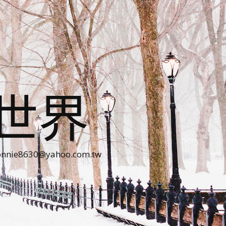
世界
30@yahoo.com.tw