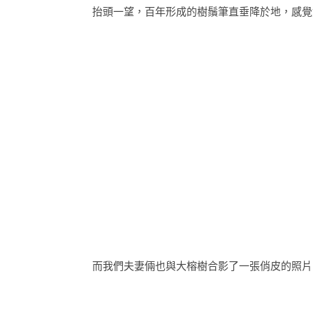
抬頭一望，百年形成的樹鬚筆直垂降於地，感覺
而我們夫妻倆也與大榕樹合影了一張俏皮的照片