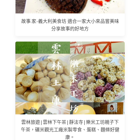
故事.家-義大利美食坊 適合一家大小來品嘗美味
分享故事的好地方
雲林旅遊|雲林下午茶|靜法寺|樂米工坊親子下
午茶，碾米觀光工廠米製零食、蛋糕、麵條好健
康。