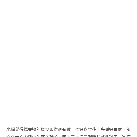
小編覺得橋旁邊的這幾顆樹很有戲，架好腳架往上先抓好角度，所
幸在十秒內快速的站在椅子上向上看，漂亮的照片就此誕生，當然