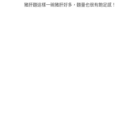
豬肝麵這樣一碗豬肝好多，麵量也很有飽足感！