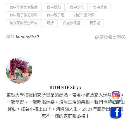
台中平價美食推薦
台中景點
台中沙坑
台中美食
台中親子旅遊景點
台中親子遊
圳前仁愛公園
指揮家的異想世界
玩沙
白光冰果室
親子遊
在〈台中親子旅遊
通過
bonnie8630
留言功能已關閉
BONNIE8630
東吳大學指揮研究所畢業的媽媽，帶著小孩及家人玩味生活，
一起學習、一起吃喝玩樂，增添生活的樂趣，我們也熱愛爬山
運動，扛著小孩上山下，海體驗人生，2021年嶄新出發，給
您不一樣的家庭部落格！