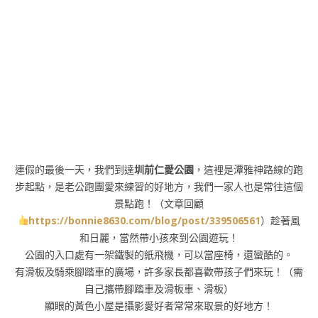
連假的最後一天，我們到達
圳前仁愛公園
，這裡是潭雅神路線的跑
步起點，是老公跑團愛來練習的好地方，我們一家人也是常往這個
景點跑！（文章回顧
https://bonnie8630.com/blog/post/339506561
）趁著風
和日麗，當然帶小孩來到公園遊玩！
公園的入口處有一架鐵製的紙飛機，可以當座椅，還蠻酷的。
有滑板及騎乘腳踏車的廣場，許多家長都喜歡帶孩子們來玩！（需
自己攜帶腳踏車及滑板車、滑板）
顯眼的黃色小屋是攝影愛好者常常來取景的好地方！