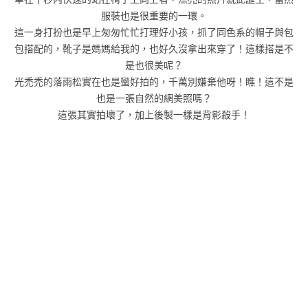
服裝也是很重要的一環。
這一身打扮也是早上匆匆忙忙打理好小孩，抓了同色系的帽子與包
包搭配的，靴子是媽媽給我的，也好久沒拿出來穿了！這樣搭是不
是也很美呢？
光禿禿的落雨松實在也是蠻好拍的，千萬別嫌棄他呀！瞧！這不是
也是一張自然的網美照嗎？
這張其實拍壞了，加上後製一樣是背影殺手！