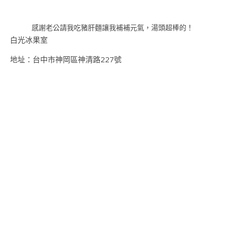
感謝老公請我吃豬肝麵讓我補補元氣，湯頭超棒的！
白光冰果室
地址：台中市神岡區神清路227號