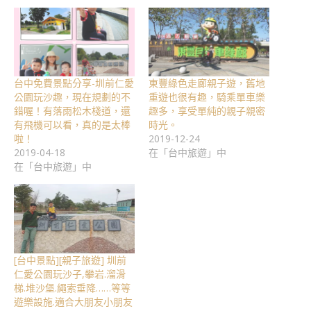
台中免費景點分享-圳前仁愛
東豐綠色走廊親子遊，舊地
公園玩沙趣，現在規劃的不
重遊也很有趣，騎乘單車樂
錯喔！有落雨松木棧道，還
趣多，享受單純的親子親密
有飛機可以看，真的是太棒
時光。
啦！
2019-12-24
2019-04-18
在「台中旅遊」中
在「台中旅遊」中
[台中景點][親子旅遊] 圳前
仁愛公園玩沙子,攀岩.溜滑
梯.堆沙堡.繩索垂降……等等
遊樂設施.適合大朋友小朋友