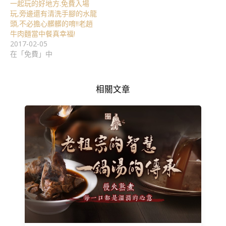
一起玩的好地方.免費入場
玩,旁邊還有清洗手腳的水龍
頭,不必擔心髒髒的唷!!老趙
牛肉麵當中餐真幸福!
2017-02-05
在「免費」中
相關文章