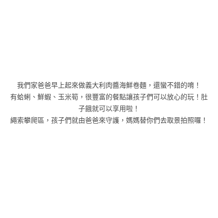
我們家爸爸早上起來做義大利肉醬海鮮卷麵，還蠻不錯的唷！
有蛤蜊、鮮蝦、玉米筍，很豐富的餐點讓孩子們可以放心的玩！肚
子餓就可以享用啦！
繩索攀爬區，孩子們就由爸爸來守護，媽媽替你們去取景拍照囉！