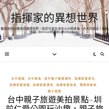
指揮家的異想世界
歡迎來到小確幸的異想世界，與您分享生活中小小的幸福，大大的滿足。邀稿
信箱：bonnie8630@yahoo.com.tw
,
,
,
,
台中旅遊
台中美食
室外親子遊憩場所
指揮家喜育兒
,
,
,
,
指揮家愛旅遊
指揮家愛漂亮
指揮家愛美食
潭雅神美食
親子旅遊
台中親子旅遊美拍景點–圳
前仁愛公園玩沙趣，親子旅