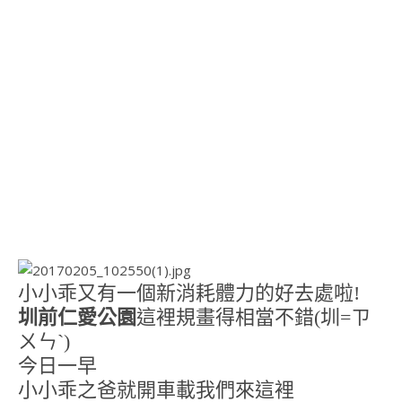
小小乖又有一個新消耗體力的好去處啦!
圳前仁愛公園
這裡規畫得相當不錯(圳=ㄗ
ㄨㄣˋ)
今日一早
小小乖之爸就開車載我們來這裡