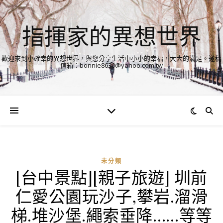
指揮家的異想世界
歡迎來到小確幸的異想世界，與您分享生活中小小的幸福，大大的滿足。邀稿
信箱：bonnie8630@yahoo.com.tw
未分類
[台中景點][親子旅遊] 圳前
仁愛公園玩沙子,攀岩.溜滑
梯.堆沙堡.繩索垂降……等等