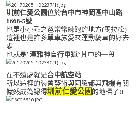
圳前仁愛公園
位於
台中市神岡區中山路
1668-5號
也是小小乖之爸常常練跑的地方(馬拉松)
這裡也是許多單車族愛來運動騎車的好去
處
也就是”
潭雅神自行車道
“其中的一段
在不遠處就是
台中航空站
所以這裡的裝置藝術與圖騰都與
飛機
有關
圳前仁愛公園
儼然成為認得
的地標了!!