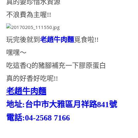
真的要珍惜水資源
不浪費為主喔!!
玩完後就到
老趙牛肉麵
覓食啦!!
嘿嘿～
吃這香Q的豬腳補充一下膠原蛋白
真的好香好吃呢!!
老趙牛肉麵
地址:台中市大雅區月祥路841號
電話:04-2568 7166