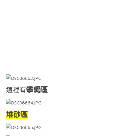
攀繩區
這裡有
堆砂區