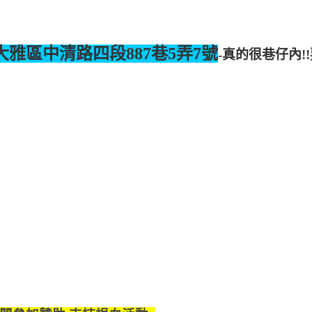
大雅區中清路四段887巷5弄7號
-真的很巷仔內!!