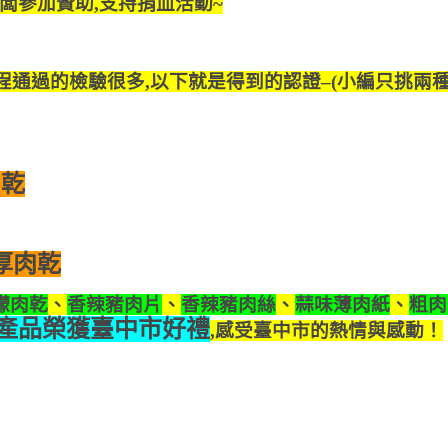
闆參加贊助,支持捐血活動~
通過的檢驗很多,以下就是得到的認證–(小編只挑兩種給
肉乾
厚肉乾
檬肉
乾
、
香辣豬肉片
、
香辣豬肉絲
、
蒜味薄肉紙
、
粗肉
產品榮獲臺中
市好禮
,感受臺中市的熱情與感動！