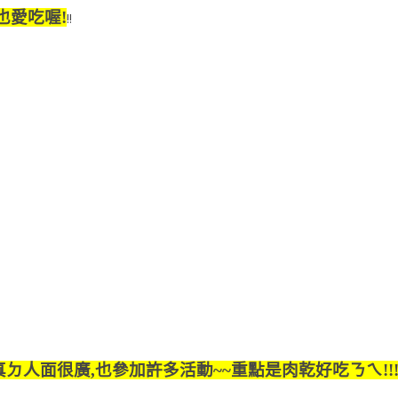
也愛吃喔!
!!
人面很廣,也參加許多活動~~重點是肉乾好吃ㄋㄟ!!!