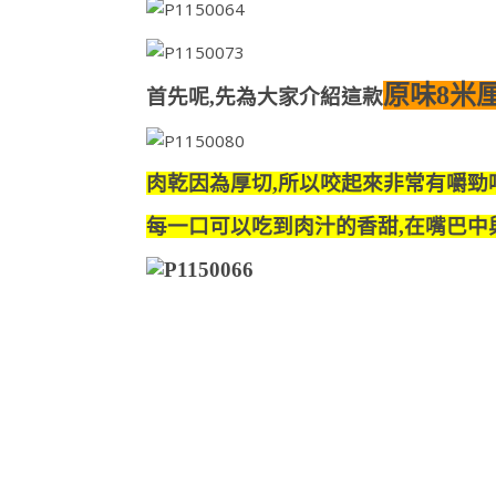
原味8米
首先呢,先為大家介紹這款
肉乾因為厚切,所以咬起來非常有嚼勁唷!
每一口可以吃到肉汁的香甜,在嘴巴中與