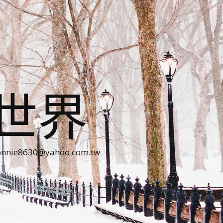
世界
30@yahoo.com.tw