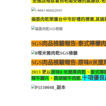
走進店裡就看到老闆受贈的感謝狀-老
福委肉乾榮獲台中市好禮的標章,其過程
SGS肉品檢驗報告-泰式檸檬
SGS肉品檢驗報告-
原味8米厘
2013 更以
原味8 米厘厚肉乾
、
泰式檸
十項優良
辣牛腱片
、
黑胡椒牛肉乾
,