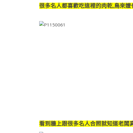
很多名人都喜歡吃這裡的肉乾,鳥來嬤
看到牆上跟很多名人合照就知道老闆真ㄉ