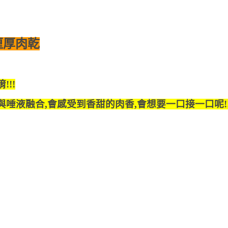
厘厚肉乾
!!
唾液融合,會感受到香甜的肉香,會想要一口接一口呢!!