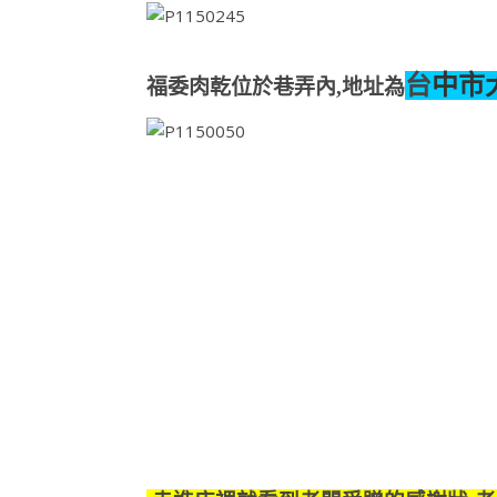
台
中市
福委肉乾位於巷弄內,地址為