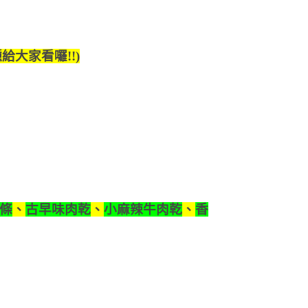
大家看囉!!)
條
、
古早味肉乾
、
小麻辣牛肉乾
、
香