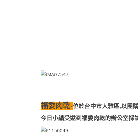
福委肉乾-
位於台中市大雅區,以團購
今日小編受邀到福委肉乾的辦公室採訪~