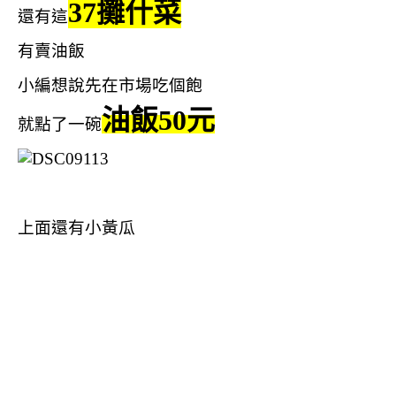
37攤什菜
還有這
有賣油飯
小編想說先在市場吃個飽
油飯50元
就點了一碗
上面還有小黃瓜