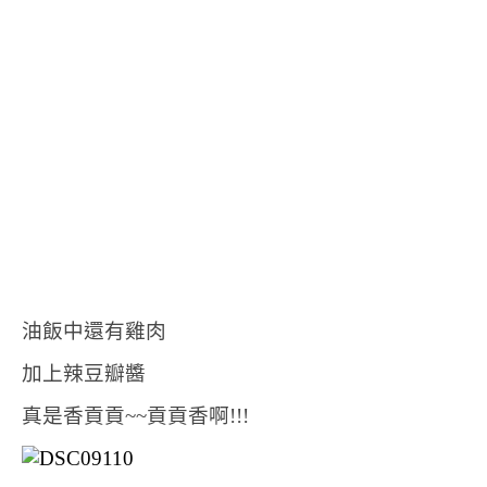
油飯中還有雞肉
加上辣豆瓣醬
真是香貢貢~~貢貢香啊!!!