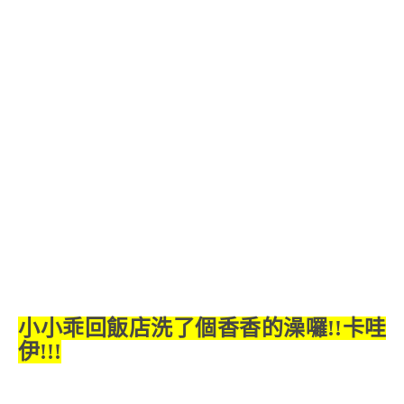
小小乖回飯店洗了個香香的澡囉!!卡哇
伊!!!