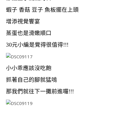
蝦子 香菇 豆子 魚板擺在上頭
增添視覺饗宴
蒸蛋也是滑嫩順口
30元小編是覺得很值得!!!
小小乖應該沒吃飽
抓著自己的腳就猛啃
那我們就往下一攤前進囉!!!