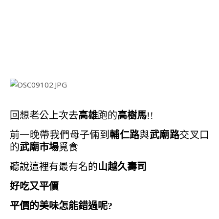
回想老公上次去
高雄
跑的
高樹馬
!!
前一晚帶我們母子倆到
輔仁路
與
武廟路
交叉口
的
武廟市場
覓食
聽說這裡有最有名的
山越久壽司
好吃又平價
平
價的美味怎能錯過呢?