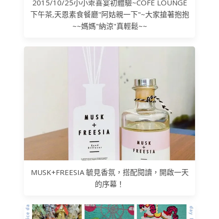
2015/10/25小小乖喜宴初體驗~COFE LOUNGE
下午茶,天恩素食餐廳"阿姑親一下"~大家搶著抱抱
~~媽媽"納涼"真輕鬆~~
MUSK+FREESIA 毓見香氛，搭配閱讀，開啟一天
的序幕！