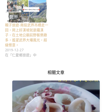
親子旅遊-南投武界吊橋走一
回，爬上好漢坡就是鐵漢
子，在土地公廟前野餐樂趣
多，遙望武界大壩風光，超
級愜意。
2019-12-27
在「仁愛鄉旅遊」中
相關文章