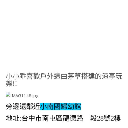
小小乖喜歡戶外這由茅草搭建的涼亭玩
樂!!
旁邊還鄰近
小南國婦幼館
地址:台中市南屯區龍德路一段28號2樓