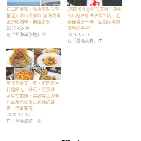
初二回娘家，私房景點分享-
[基隆美食][食記]廣東汕頭牛
基隆外木山風景區-湖海灣看
肉店吃炒咖哩沙茶牛肉，老
風景喝咖啡，樂趣多多。
爸最愛這一味，回娘家老爸
2019-02-06
請客好幸福!!
在「北海岸旅遊」中
2016-05-16
在「基隆美食」中
基隆美食又一發，苗圃義大
利麵好吃、好玩、氣氛好，
可以拍拍照，喜歡偉士牌摩
托車及熱愛復古風格的饕
客，很推薦喔！
2020-12-07
在「基隆旅遊」中