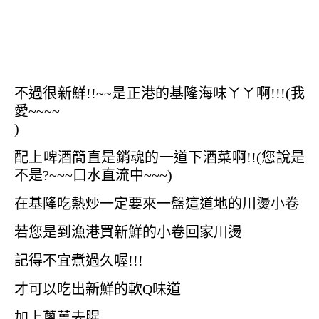
不過很新鮮!!~~是正港的基隆海味ㄚㄚ啊!!!(我
愛~~~~
)
配上啤酒簡直是銷魂的一道下酒菜啊!!(您說是
不是?~~~口水直流中~~~)
在基隆吃熱炒一定要來一盤這道地的川燙小卷
若您是到漁港買新鮮的小卷回家川燙
記得不宜煮過久喔!!!
才可以吃出新鮮的軟Q味道
加上蔥薑去腥