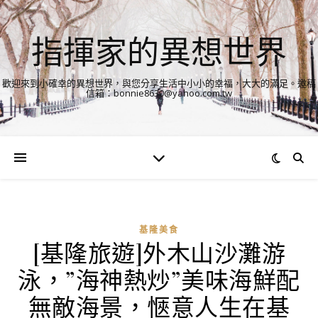
指揮家的異想世界
歡迎來到小確幸的異想世界，與您分享生活中小小的幸福，大大的滿足。邀稿
信箱：bonnie8630@yahoo.com.tw
基隆美食
[基隆旅遊]外木山沙灘游
泳，”海神熱炒”美味海鮮配
無敵海景，愜意人生在基