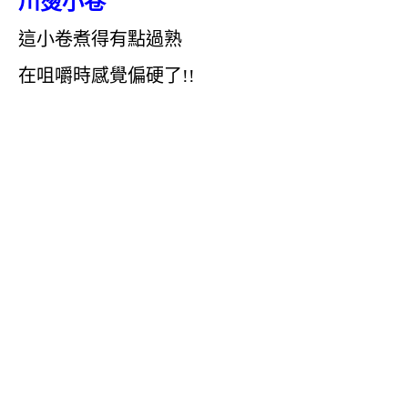
川燙小卷
這小卷煮得有點過熟
在咀嚼時感覺偏硬了!!