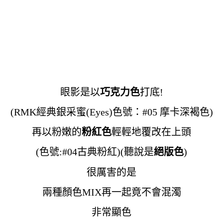
眼影是以
巧克力色
打底!
(RMK經典銀采蜜(Eyes)色號：#05 摩卡深褐色)
再以粉嫩的
粉紅色
輕輕地覆改在上頭
(色號:#04古典粉紅
)(聽說是
絕版色
)
很厲害的是
兩種顏色MIX再一起竟不會混濁
非常顯色