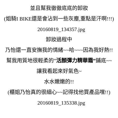
並且幫我徹徹底底的卸妝
(姐騎I BIKE還是會沾到一些灰塵,重點是汗啊!!!)
卸妝過程中
乃怡還一直安撫我的情緒~~哈~~~因為我好熱!!
幫我用質地很輕柔的”
活顏彈力精華霜”
鋪底~~
讓我看起來好氣色~
水水嫩嫩的!!
(櫃姐乃怡真的很細心~~記得找他買產品嘿!!)