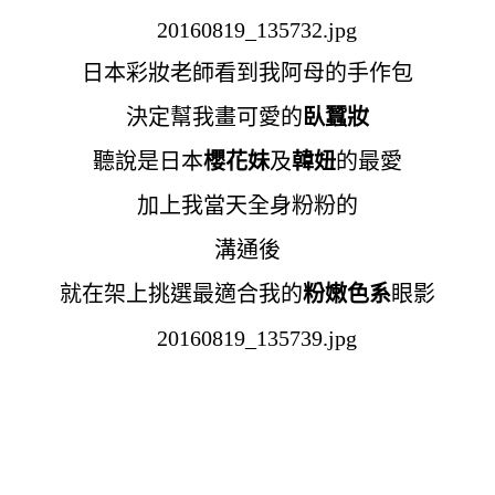
日本彩妝老師看到我阿母的手作包
決定幫我畫可愛的
臥蠶妝
聽說是日本
櫻花妹
及
韓妞
的最愛
加上我當天全身粉粉的
溝通後
就在架上挑選最適合我的
粉嫩色系
眼影