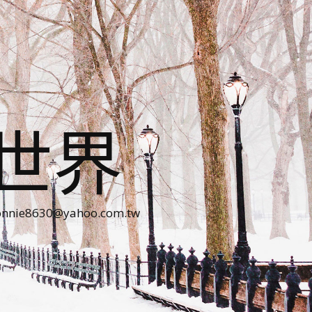
世界
30@yahoo.com.tw