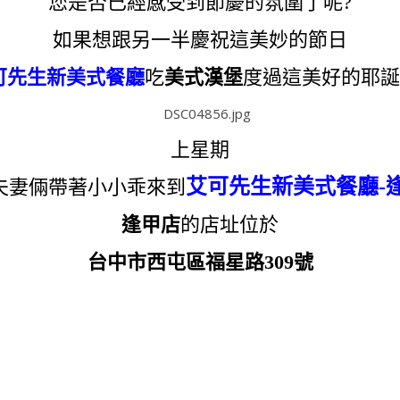
您是否已經感受到節慶的氛圍了呢?
如果想跟另一半慶祝這美妙的節日
可先生新美式餐廳
吃
美式漢堡
度過這美好的耶誕月
上星期
艾可先生新美式餐廳-
夫妻倆帶著小小乖來到
逢甲店
的店址位於
台中市西屯區
福星路309號