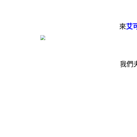
來
艾
我們