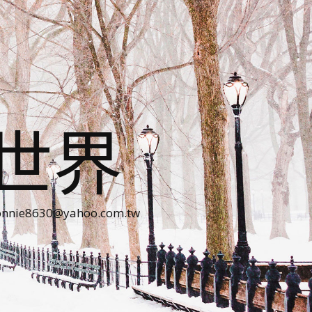
世界
30@yahoo.com.tw