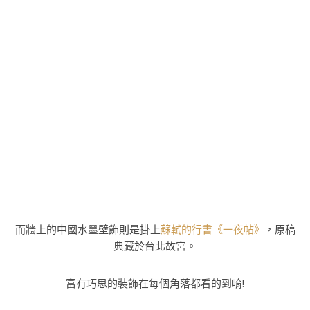
而牆上的中國水墨壁飾則是掛上
蘇軾的行書《一夜帖》
，原稿
典藏於台北故宮。
富有巧思的裝飾在每個角落都看的到唷!