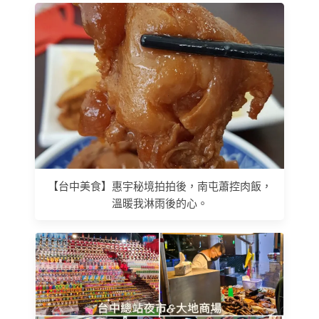
【台中美食】惠宇秘境拍拍後，南屯蕭控肉飯，
溫暖我淋雨後的心。