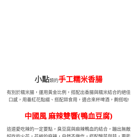
小點
手工糯米香腸
類的
有別於糯米腸，運用黃金比例，搭配出香腸與糯米結合的絕佳
口感，用番紅花點綴、搭配蒜食用，適合來杯啤酒，齁搭啦!
中國風 麻辣雙響(鴨血豆腐)
這道愛吃辣的一定要點，臭豆腐與麻辣鴨血的結合，蹦出無敵
好吃的火花，花椒的麻辣，自然不做作，搭配酸菜與蒜，更能