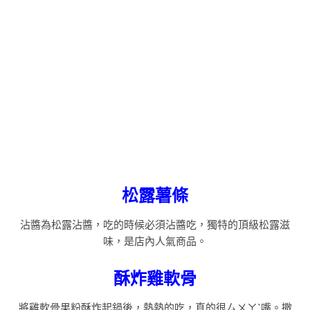
松露薯條
沾醬為松露沾醬，吃的時候必須沾醬吃，獨特的頂級松露滋
味，是店內人氣商品。
酥炸雞軟骨
將雞軟骨果粉酥炸起鍋後，熱熱的吃，真的很ㄙㄨㄚˋ嘴。撒