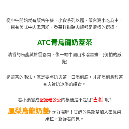
從中午開始就有販售午餐，小食系列以麵、飯台灣小吃為主，
還有美式牛肉湯河粉、香茅打拋豬肉飯都是很棒的選擇。
ATC青烏龍奶蓋茶
清香的烏龍藏於雲霧間，像一幅中國山水潑墨畫。(側拍的感
覺)
奶蓋茶的喝法，就是要將奶與茶一口喝到底，才能喝到烏龍茶
香與鮮奶冰淋的結合。
古椎
看小編變成
聖誕老公公
的模樣是不是很”
“呢?
鳳梨烏龍奶蓋
hen好喝喔！甘醇的烏龍茶加入密鳳梨
果粒，新鮮看的見。