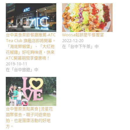
台中美食茶飲餐廳推薦-ATC
Woosa鬆餅屋午餐饗宴
Tea Club 旗艦店即將開幕，
2022-12-20
「海底鮮蝦堡」、「大紅袍
在「台中下午茶」中
花椒雞」好吃夠味道，快來
ATC開幕期間享優惠唷！
2019-10-11
在「台中旅遊」中
台中豐原景點美食|流星花
園聚餐去，親子同遊樂拍
拍，也是團康活動的好地
方。