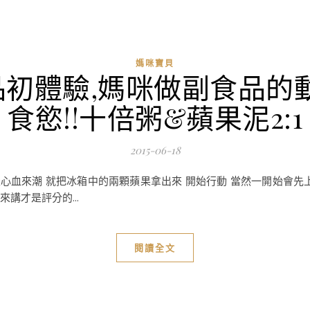
媽咪寶貝
品初體驗,媽咪做副食品
食慾!!十倍粥&蘋果泥2:1
2015-06-18
心血來潮 就把冰箱中的兩顆蘋果拿出來 開始行動 當然一開始會先上
來講才是評分的...
閱讀全文