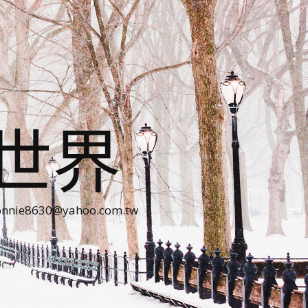
世界
30@yahoo.com.tw