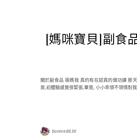
[媽咪寶貝]副食
關於副食品 蓓媽我 真的有在認真的做功課 那天
是,初體驗感覺很緊張,畢竟, 小小乖領不領情對我
bonnie8630