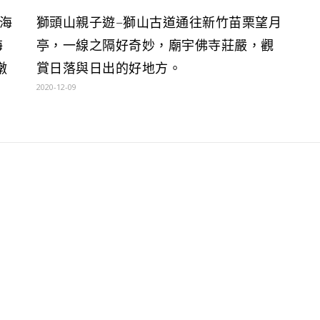
海
獅頭山親子遊–獅山古道通往新竹苗栗望月
海
亭，一線之隔好奇妙，廟宇佛寺莊嚴，觀
礅
賞日落與日出的好地方。
2020-12-09