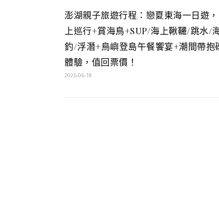
澎湖親子旅遊行程：戀夏東海一日遊，
上巡行+賞海鳥+SUP/海上鞦韆/跳水/
釣/浮潛+鳥嶼登島午餐饗宴+潮間帶抱
體驗，值回票價！
2025-06-18