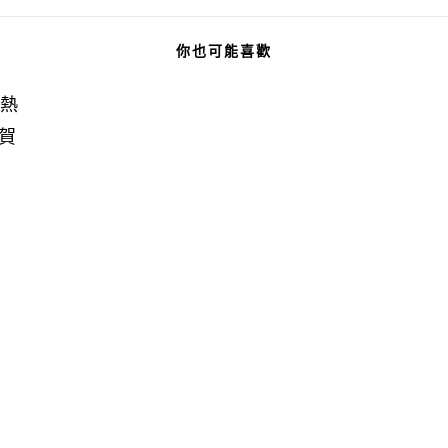
你也可能喜歡
區熱
龍賀