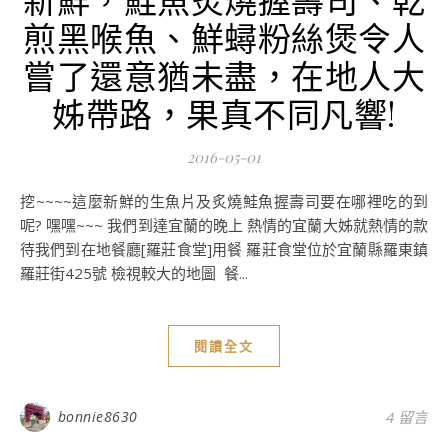
煎黑喉魚、鮮蟳粉絲煲令人
嘗了還意猶未盡，在地人大
姊帶路，果真不同凡響!
2016-05-01
挖~~~~這麼新鮮的生魚片及炙燒鮭魚握壽司要在哪裡吃的到
呢? 嘿嘿~~~ 我們到達宜蘭的晚上 熱情的宜蘭大姊就熱情的款
待我們到在地餐廳[羅莊食堂]用餐 羅莊食堂位於宜蘭縣羅東鎮
羅莊街425號 檢視較大的地圖 ​​​​ 餐...
閱讀全文
bonnie8630
4 留言