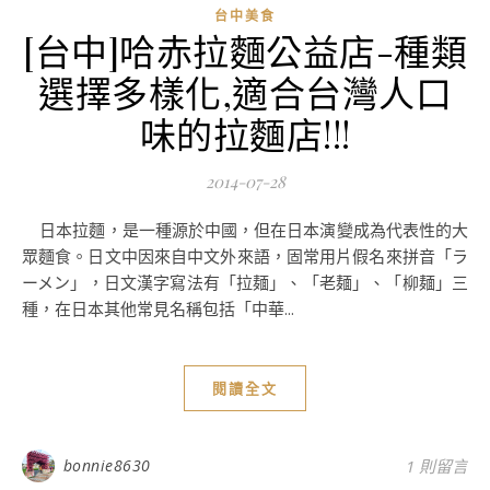
台中美食
[台中]哈赤拉麵公益店-種類
選擇多樣化,適合台灣人口
味的拉麵店!!!
2014-07-28
日本拉麵，是一種源於中國，但在日本演變成為代表性的大
眾麵食。日文中因來自中文外來語，固常用片假名來拼音「ラ
ーメン」，日文漢字寫法有「拉麺」、「老麺」、「柳麺」三
種，在日本其他常見名稱包括「中華...
閱讀全文
bonnie8630
1 則留言