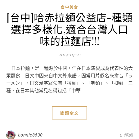
台中美食
[台中]哈赤拉麵公益店-種類
選擇多樣化,適合台灣人口
味的拉麵店!!!
2014-07-21
日本拉麵，是一種源於中國，但在日本演變成為代表性的大
眾麵食。日文中因來自中文外來語，固常用片假名來拼音「ラ
ーメン」，日文漢字寫法有「拉麺」、「老麺」、「柳麺」三
種，在日本其他常見名稱包括「中華...
閱讀全文
bonnie8630
0 評論