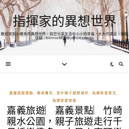
指揮家的異想世界
歡迎來到小確幸的異想世界，與您分享生活中小小的幸福，大大的滿足。邀稿
信箱：bonnie8630@yahoo.com.tw
,
,
,
,
嘉義旅遊景點
媽咪寶貝
室外親子遊憩場所
指揮家喜育兒
指揮家愛旅遊
嘉義旅遊︳嘉義景點︳竹崎
親水公園，親子旅遊走行千