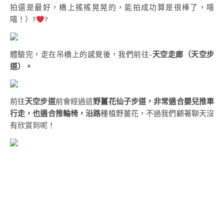
拍還是最好，橋上搖搖晃晃的，能拍成功算是很棒了，嘻
嘻！）?
?
體驗完，走在吊橋上的感覺後，我們前往-
天空走廊（天空步
道）。
前往
天空步道
前會經過這
野薑花仙子步道，非常適合嬰兒推車
行走，也適合推輪椅，沿路
種植野薑花，不過我們顧著聊天沒
有欣賞到呢！