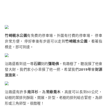
竹崎親水公園
有免費的停車場，外圍有付費的停車場， 停車
非常方便， 停好車後有步道可以走到
竹崎親水公園
，看著指
標走，即可到達。
沿路還看到這一尊
石頭
刻的
彌勒佛
，有趣極了，聽說摸了他會
發大財，我們家小小乖摸了他一把，希望我們
2019年
會
財源
滾滾來
。
沿路還有許多
南洋杉
，為
常綠喬木
，高度可以長到60公尺，
幼樹的葉排列酥鬆，開展，針型，老樹的排列組合緊密，為卵
形或三角卵型，很酷喔！