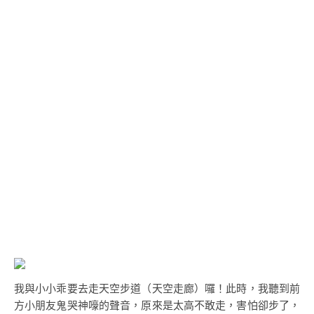
我與小小乖要去走天空步道（天空走廊）囉！此時，我聽到前
方小朋友鬼哭神嚎的聲音，原來是太高不敢走，害怕卻步了，