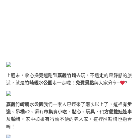
上週末，收心操竟還跑到
嘉義竹崎
去玩，不過走的是靜態的旅
遊，就是
竹崎親水公園
走一走啦！
免費景點
與大家分享~
?
嘉義竹崎親水公園
我們一家人已經來了兩次以上了，這裡有
步
道
、
吊橋
x2、還有
市集
賣
小吃
、
點心
、
玩具
，也
方便推娃娃車
及
輪椅
，家中如果有行動不便的老人家，這裡推輪椅也適合
唷！