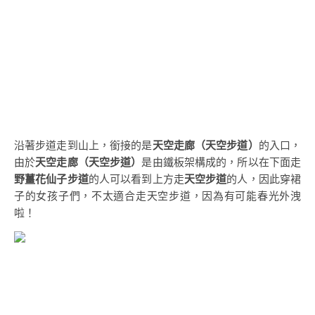
沿著步道走到山上，銜接的是
天空走廊（天空步道）
的入口，
由於
天空走廊（天空步道）
是由鐵板架構成的，所以在下面走
野薑花仙子步道
的人可以看到上方走
天空步道
的人，因此穿裙
子的女孩子們，不太適合走天空步道，因為有可能春光外洩
啦！