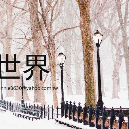
世界
30@yahoo.com.tw