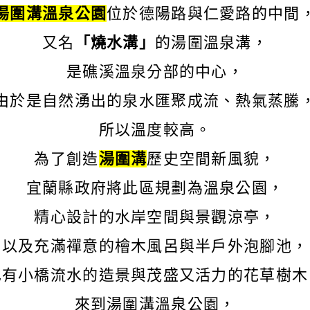
湯圍溝溫泉公園
位於德陽路與仁愛路的中間
又名
「燒水溝」
的湯圍溫泉溝，
是礁溪溫泉分部的中心，
由於是自然湧出的泉水匯聚成流、熱氣蒸騰
所以溫度較高。
為了創造
湯圍溝
歷史空間新風貌，
宜蘭縣政府將此區規劃為溫泉公園，
精心設計的水岸空間與景觀涼亭，
以及充滿禪意的檜木風呂與半戶外泡腳池，
也有小橋流水的造景與茂盛又活力的花草樹木
來到湯圍溝溫泉公園，