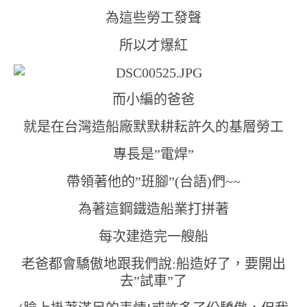
為這些勞工發聲
所以才爆紅
而小編的爸爸
就是在台灣造船廠默默耕耘許久的基層勞工
專長是”電焊”
帶領著他的”班腳”(台語)們~~
為著這鋼鐵造船業打拼著
每次建造完一艘船
老爸都會驕傲地跟我們說:船造好了，要開出
去”試車”了