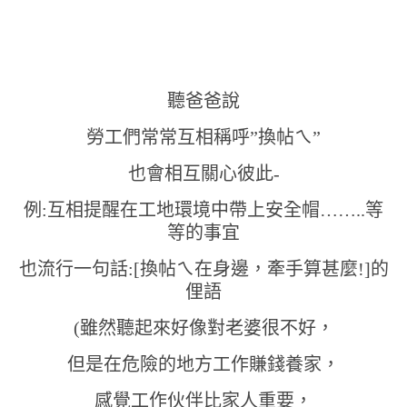
聽爸爸說
勞工們常常互相稱呼”換帖ㄟ”
也會相互關心彼此-
例:互相提醒在工地環境中帶上安全帽……..等
等的事宜
也流行一句話:[換帖ㄟ在身邊，牽手算甚麼!]的
俚語
(雖然聽起來好像對老婆很不好，
但是在危險的地方工作賺錢養家，
感覺工作伙伴比家人重要，